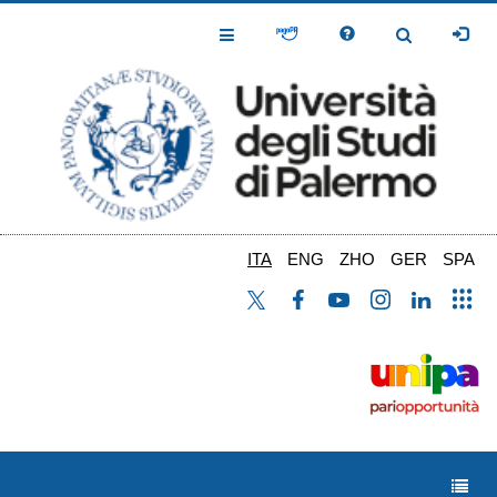
Salta
al
Toggle
Toggle
contenuto
Navigation
Navigation
principale
ITA
ENG
ZHO
GER
SPA