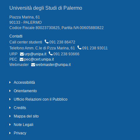
Università degli Studi di Palermo
Piazza Marina, 61
90133 - PALERMO
Codice Fiscale 80023730825, Partita IVA 00605880822
Contatti
Call center studenti
091 238 86472
Telefono Amm. C.le di P.zza Marina, 61
091 238 93011
URP
urp@unipa.it
091 238 93666
PEC
pec@cert.unipa.it
Webmaster
webmaster@unipa.it
Accessibilità
Orientamento
Ufficio Relazioni con il Pubblico
Credits
Mappa del sito
Note Legali
Privacy