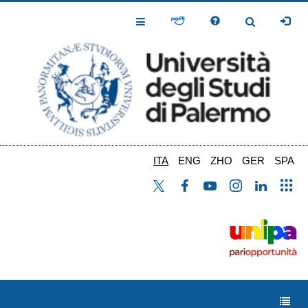
Salta
al
Toggle
Toggle
contenuto
Navigation
Navigation
principale
ITA
ENG
ZHO
GER
SPA