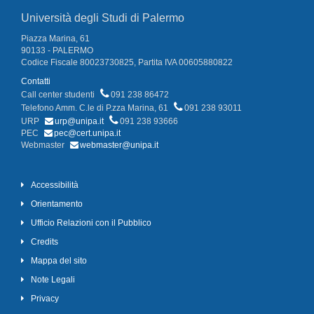
Università degli Studi di Palermo
Piazza Marina, 61
90133 - PALERMO
Codice Fiscale 80023730825, Partita IVA 00605880822
Contatti
Call center studenti
091 238 86472
Telefono Amm. C.le di P.zza Marina, 61
091 238 93011
URP
urp@unipa.it
091 238 93666
PEC
pec@cert.unipa.it
Webmaster
webmaster@unipa.it
Accessibilità
Orientamento
Ufficio Relazioni con il Pubblico
Credits
Mappa del sito
Note Legali
Privacy