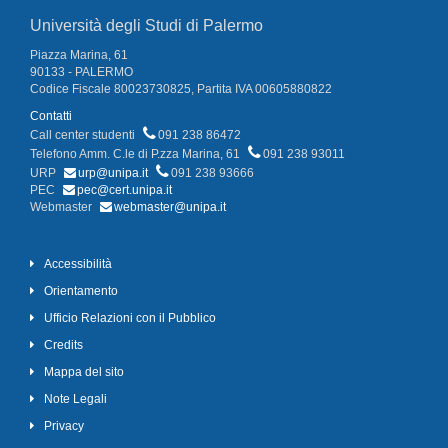
Università degli Studi di Palermo
Piazza Marina, 61
90133 - PALERMO
Codice Fiscale 80023730825, Partita IVA 00605880822
Contatti
Call center studenti
091 238 86472
Telefono Amm. C.le di P.zza Marina, 61
091 238 93011
URP
urp@unipa.it
091 238 93666
PEC
pec@cert.unipa.it
Webmaster
webmaster@unipa.it
Accessibilità
Orientamento
Ufficio Relazioni con il Pubblico
Credits
Mappa del sito
Note Legali
Privacy