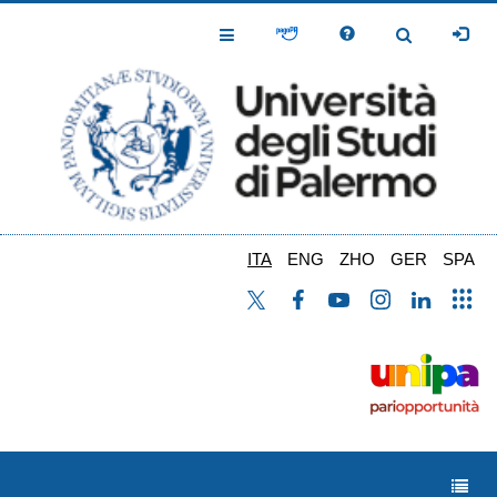
Salta
al
Toggle
Toggle
contenuto
Navigation
Navigation
principale
ITA
ENG
ZHO
GER
SPA