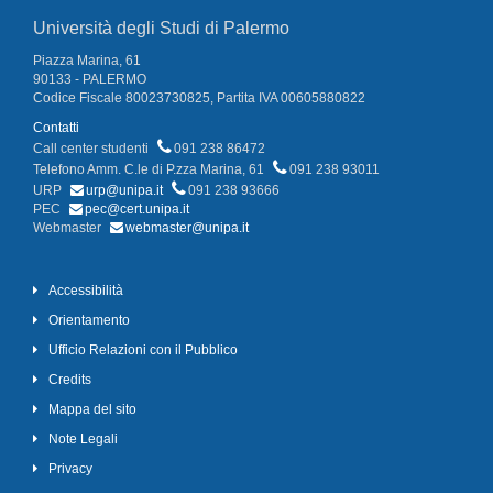
Università degli Studi di Palermo
Piazza Marina, 61
90133 - PALERMO
Codice Fiscale 80023730825, Partita IVA 00605880822
Contatti
Call center studenti
091 238 86472
Telefono Amm. C.le di P.zza Marina, 61
091 238 93011
URP
urp@unipa.it
091 238 93666
PEC
pec@cert.unipa.it
Webmaster
webmaster@unipa.it
Accessibilità
Orientamento
Ufficio Relazioni con il Pubblico
Credits
Mappa del sito
Note Legali
Privacy