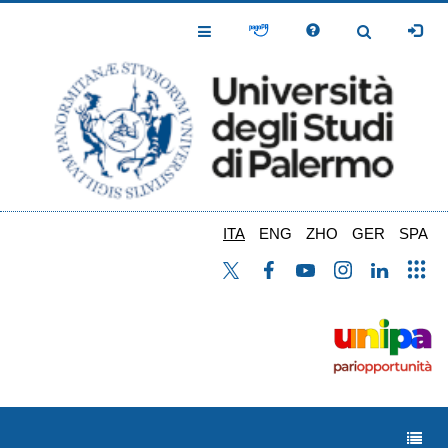
Salta
al
Toggle
Toggle
contenuto
Navigation
Navigation
principale
ITA
ENG
ZHO
GER
SPA