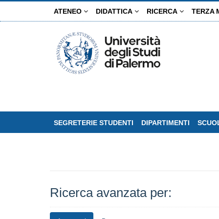
Salta
ATENEO
DIDATTICA
RICERCA
TERZA 
al
contenuto
principale
SEGRETERIE STUDENTI
DIPARTIMENTI
SCUOL
Ricerca avanzata per: