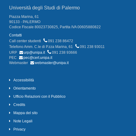
Università degli Studi di Palermo
Piazza Marina, 61
90133 - PALERMO
Codice Fiscale 80023730825, Partita IVA 00605880822
Contatti
Call center studenti
091 238 86472
Telefono Amm. C.le di P.zza Marina, 61
091 238 93011
URP
urp@unipa.it
091 238 93666
PEC
pec@cert.unipa.it
Webmaster
webmaster@unipa.it
Accessibilità
Orientamento
Ufficio Relazioni con il Pubblico
Credits
Mappa del sito
Note Legali
Privacy