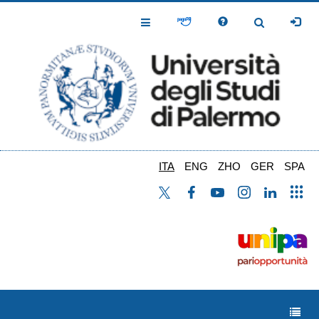
Salta
al
Toggle
Toggle
contenuto
Navigation
Navigation
principale
ITA
ENG
ZHO
GER
SPA