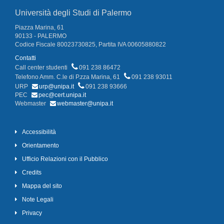
Università degli Studi di Palermo
Piazza Marina, 61
90133 - PALERMO
Codice Fiscale 80023730825, Partita IVA 00605880822
Contatti
Call center studenti
091 238 86472
Telefono Amm. C.le di P.zza Marina, 61
091 238 93011
URP
urp@unipa.it
091 238 93666
PEC
pec@cert.unipa.it
Webmaster
webmaster@unipa.it
Accessibilità
Orientamento
Ufficio Relazioni con il Pubblico
Credits
Mappa del sito
Note Legali
Privacy