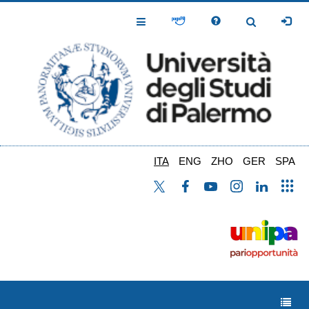
Salta
al
Toggle
Toggle
contenuto
Navigation
Navigation
principale
ITA
ENG
ZHO
GER
SPA