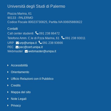
Università degli Studi di Palermo
Piazza Marina, 61
90133 - PALERMO
Codice Fiscale 80023730825, Partita IVA 00605880822
Contatti
Call center studenti
091 238 86472
Telefono Amm. C.le di P.zza Marina, 61
091 238 93011
URP
urp@unipa.it
091 238 93666
PEC
pec@cert.unipa.it
Webmaster
webmaster@unipa.it
Accessibilità
Orientamento
Ufficio Relazioni con il Pubblico
Credits
Mappa del sito
Note Legali
Privacy