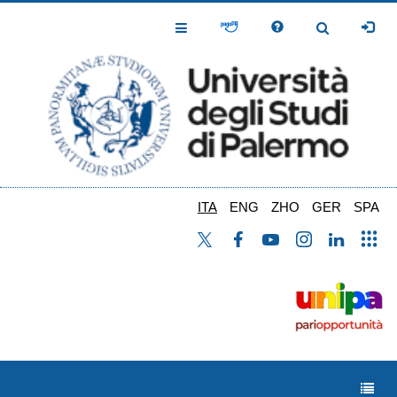
Salta
al
Toggle
Toggle
contenuto
Navigation
Navigation
principale
ITA
ENG
ZHO
GER
SPA