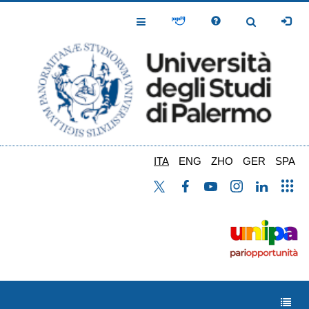
Salta
al
Toggle
Toggle
contenuto
Navigation
Navigation
principale
ITA
ENG
ZHO
GER
SPA