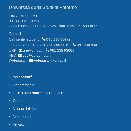
Università degli Studi di Palermo
Piazza Marina, 61
90133 - PALERMO
Codice Fiscale 80023730825, Partita IVA 00605880822
Contatti
Call center studenti
091 238 86472
Telefono Amm. C.le di P.zza Marina, 61
091 238 93011
URP
urp@unipa.it
091 238 93666
PEC
pec@cert.unipa.it
Webmaster
webmaster@unipa.it
Accessibilità
Orientamento
Ufficio Relazioni con il Pubblico
Credits
Mappa del sito
Note Legali
Privacy