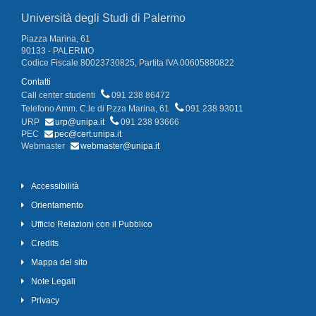
Università degli Studi di Palermo
Piazza Marina, 61
90133 - PALERMO
Codice Fiscale 80023730825, Partita IVA 00605880822
Contatti
Call center studenti
091 238 86472
Telefono Amm. C.le di P.zza Marina, 61
091 238 93011
URP
urp@unipa.it
091 238 93666
PEC
pec@cert.unipa.it
Webmaster
webmaster@unipa.it
Accessibilità
Orientamento
Ufficio Relazioni con il Pubblico
Credits
Mappa del sito
Note Legali
Privacy