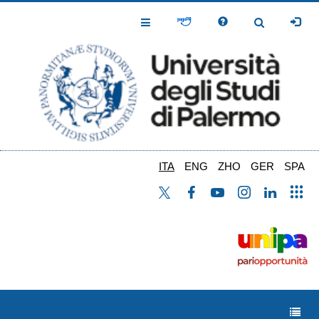
Salta
al
Toggle
Toggle
contenuto
Navigation
Navigation
principale
ITA
ENG
ZHO
GER
SPA