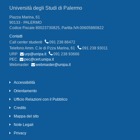
Università degli Studi di Palermo
Piazza Marina, 61
90133 - PALERMO
Codice Fiscale 80023730825, Partita IVA 00605880822
Contatti
Call center studenti
091 238 86472
Telefono Amm. C.le di P.zza Marina, 61
091 238 93011
URP
urp@unipa.it
091 238 93666
PEC
pec@cert.unipa.it
Webmaster
webmaster@unipa.it
Accessibilità
Orientamento
Ufficio Relazioni con il Pubblico
Credits
Mappa del sito
Note Legali
Privacy