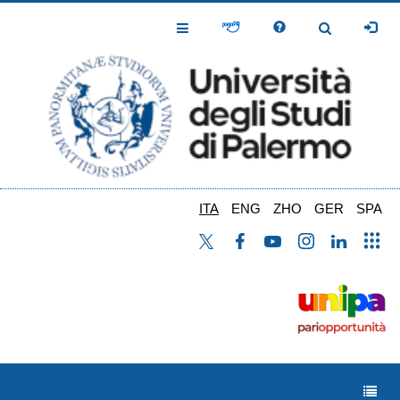
Salta
al
Toggle
Toggle
contenuto
Navigation
Navigation
principale
ITA
ENG
ZHO
GER
SPA