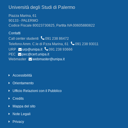
Università degli Studi di Palermo
Piazza Marina, 61
90133 - PALERMO
Codice Fiscale 80023730825, Partita IVA 00605880822
Contatti
Call center studenti
091 238 86472
Telefono Amm. C.le di P.zza Marina, 61
091 238 93011
URP
urp@unipa.it
091 238 93666
PEC
pec@cert.unipa.it
Webmaster
webmaster@unipa.it
Accessibilità
Orientamento
Ufficio Relazioni con il Pubblico
Credits
Mappa del sito
Note Legali
Privacy