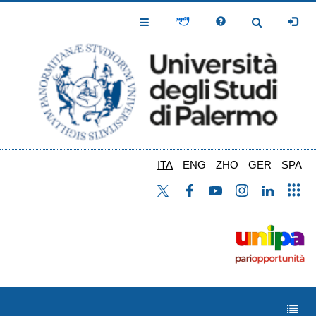
Salta
al
Toggle
Toggle
contenuto
Navigation
Navigation
principale
ITA
ENG
ZHO
GER
SPA