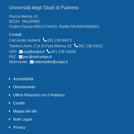
Università degli Studi di Palermo
Piazza Marina, 61
90133 - PALERMO
Codice Fiscale 80023730825, Partita IVA 00605880822
Contatti
Call center studenti
091 238 86472
Telefono Amm. C.le di P.zza Marina, 61
091 238 93011
URP
urp@unipa.it
091 238 93666
PEC
pec@cert.unipa.it
Webmaster
webmaster@unipa.it
Accessibilità
Orientamento
Ufficio Relazioni con il Pubblico
Credits
Mappa del sito
Note Legali
Privacy