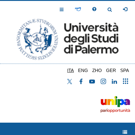
Salta
al
Toggle
Toggle
contenuto
Navigation
Navigation
principale
ITA
ENG
ZHO
GER
SPA