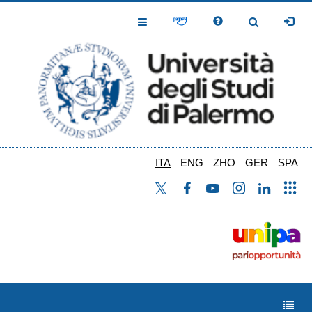
Salta
al
Toggle
Toggle
contenuto
Navigation
Navigation
principale
ITA
ENG
ZHO
GER
SPA