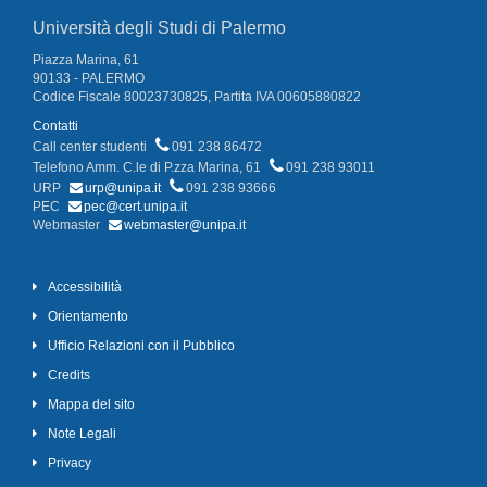
Università degli Studi di Palermo
Piazza Marina, 61
90133 - PALERMO
Codice Fiscale 80023730825, Partita IVA 00605880822
Contatti
Call center studenti
091 238 86472
Telefono Amm. C.le di P.zza Marina, 61
091 238 93011
URP
urp@unipa.it
091 238 93666
PEC
pec@cert.unipa.it
Webmaster
webmaster@unipa.it
Accessibilità
Orientamento
Ufficio Relazioni con il Pubblico
Credits
Mappa del sito
Note Legali
Privacy