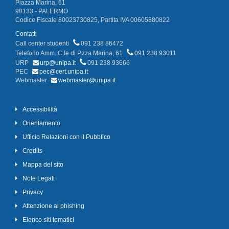
Piazza Marina, 61
90133 - PALERMO
Codice Fiscale 80023730825, Partita IVA 00605880822
Contatti
Call center studenti
091 238 86472
Telefono Amm. C.le di P.zza Marina, 61
091 238 93011
URP
urp@unipa.it
091 238 93666
PEC
pec@cert.unipa.it
Webmaster
webmaster@unipa.it
Accessibilità
Orientamento
Ufficio Relazioni con il Pubblico
Credits
Mappa del sito
Note Legali
Privacy
Attenzione al phishing
Elenco siti tematici