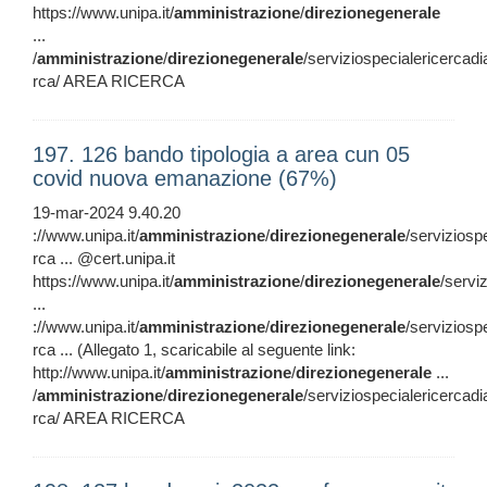
https://www.unipa.it/
amministrazione
/
direzionegenerale
...
/
amministrazione
/
direzionegenerale
/serviziospecialericercadi
rca/ AREA RICERCA
197. 126 bando tipologia a area cun 05
covid nuova emanazione (67%)
19-mar-2024 9.40.20
://www.unipa.it/
amministrazione
/
direzionegenerale
/serviziosp
rca ... @cert.unipa.it
https://www.unipa.it/
amministrazione
/
direzionegenerale
/servi
...
://www.unipa.it/
amministrazione
/
direzionegenerale
/serviziosp
rca ... (Allegato 1, scaricabile al seguente link:
http://www.unipa.it/
amministrazione
/
direzionegenerale
...
/
amministrazione
/
direzionegenerale
/serviziospecialericercadi
rca/ AREA RICERCA