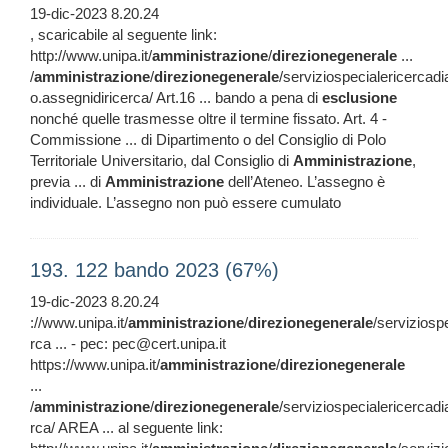
19-dic-2023 8.20.24
, scaricabile al seguente link:
http://www.unipa.it/
amministrazione
/
direzionegenerale
...
/
amministrazione
/
direzionegenerale
/serviziospecialericercadi
o.assegnidiricerca/ Art.16 ... bando a pena di
esclusione
nonché quelle trasmesse oltre il termine fissato. Art. 4 -
Commissione ... di Dipartimento o del Consiglio di Polo
Territoriale Universitario, dal Consiglio di
Amministrazione
,
previa ... di
Amministrazione
dell’Ateneo. L’assegno è
individuale. L’assegno non può essere cumulato
193. 122 bando 2023 (67%)
19-dic-2023 8.20.24
://www.unipa.it/
amministrazione
/
direzionegenerale
/serviziosp
rca ... - pec: pec@cert.unipa.it
https://www.unipa.it/
amministrazione
/
direzionegenerale
...
/
amministrazione
/
direzionegenerale
/serviziospecialericercadi
rca/ AREA ... al seguente link: