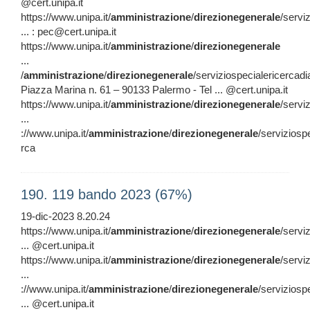
@cert.unipa.it
https://www.unipa.it/
amministrazione
/
direzionegenerale
/servi
... : pec@cert.unipa.it
https://www.unipa.it/
amministrazione
/
direzionegenerale
...
/
amministrazione
/
direzionegenerale
/serviziospecialericercadi
Piazza Marina n. 61 – 90133 Palermo - Tel ... @cert.unipa.it
https://www.unipa.it/
amministrazione
/
direzionegenerale
/servi
...
://www.unipa.it/
amministrazione
/
direzionegenerale
/serviziosp
rca
190. 119 bando 2023 (67%)
19-dic-2023 8.20.24
https://www.unipa.it/
amministrazione
/
direzionegenerale
/servi
... @cert.unipa.it
https://www.unipa.it/
amministrazione
/
direzionegenerale
/servi
...
://www.unipa.it/
amministrazione
/
direzionegenerale
/serviziosp
... @cert.unipa.it