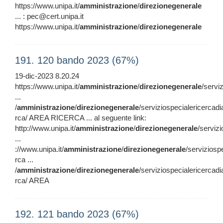
https://www.unipa.it/
amministrazione
/
direzionegenerale
... : pec@cert.unipa.it
https://www.unipa.it/
amministrazione
/
direzionegenerale
191. 120 bando 2023 (67%)
19-dic-2023 8.20.24
https://www.unipa.it/
amministrazione
/
direzionegenerale
/servi
...
/
amministrazione
/
direzionegenerale
/serviziospecialericercadi
rca/ AREA RICERCA ... al seguente link:
http://www.unipa.it/
amministrazione
/
direzionegenerale
/serviz
...
://www.unipa.it/
amministrazione
/
direzionegenerale
/serviziosp
rca ...
/
amministrazione
/
direzionegenerale
/serviziospecialericercadi
rca/ AREA
192. 121 bando 2023 (67%)