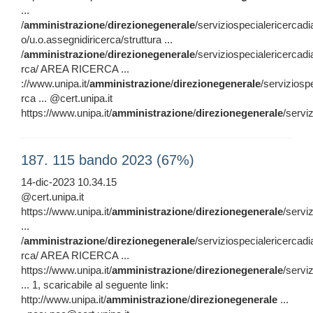
...
/
amministrazione
/
direzionegenerale
/serviziospecialericercadi
o/u.o.assegnidiricerca/struttura ...
/
amministrazione
/
direzionegenerale
/serviziospecialericercadi
rca/ AREA RICERCA ...
://www.unipa.it/
amministrazione
/
direzionegenerale
/serviziosp
rca ... @cert.unipa.it
https://www.unipa.it/
amministrazione
/
direzionegenerale
/servi
187. 115 bando 2023 (67%)
14-dic-2023 10.34.15
@cert.unipa.it
https://www.unipa.it/
amministrazione
/
direzionegenerale
/servi
...
/
amministrazione
/
direzionegenerale
/serviziospecialericercadi
rca/ AREA RICERCA ...
https://www.unipa.it/
amministrazione
/
direzionegenerale
/servi
... 1, scaricabile al seguente link:
http://www.unipa.it/
amministrazione
/
direzionegenerale
...