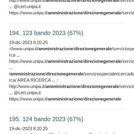
http://www.unipa.it/
amministrazione
/
direzionegenerale
/serviz
... @cert.unipa.it
https://www.unipa.it/
amministrazione
/
direzionegenerale
/servi
194. 123 bando 2023 (67%)
19-dic-2023 8.20.25
://www.unipa.it/
amministrazione
/
direzionegenerale
/serviziosp
rca ...
https://www.unipa.it/
amministrazione
/
direzionegenerale
/servi
...
/
amministrazione
/
direzionegenerale
/serviziospecialericercadi
rca/ AREA RICERCA ... :
http://www.unipa.it/
amministrazione
/
direzionegenerale
/serviz
... @cert.unipa.it
https://www.unipa.it/
amministrazione
/
direzionegenerale
195. 124 bando 2023 (67%)
19-dic-2023 8.20.25