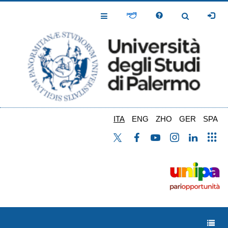
Salta
al
Toggle
Toggle
contenuto
Navigation
Navigation
principale
ITA
ENG
ZHO
GER
SPA