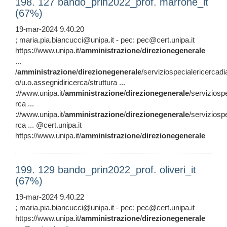
198. 127 bando_prin2022_prof. marrone_it
(67%)
19-mar-2024 9.40.20
; maria.pia.biancucci@unipa.it - pec: pec@cert.unipa.it
https://www.unipa.it/
amministrazione
/
direzionegenerale
...
/
amministrazione
/
direzionegenerale
/serviziospecialericercadi
o/u.o.assegnidiricerca/struttura ...
://www.unipa.it/
amministrazione
/
direzionegenerale
/serviziosp
rca ...
://www.unipa.it/
amministrazione
/
direzionegenerale
/serviziosp
rca ... @cert.unipa.it
https://www.unipa.it/
amministrazione
/
direzionegenerale
199. 129 bando_prin2022_prof. oliveri_it
(67%)
19-mar-2024 9.40.22
; maria.pia.biancucci@unipa.it - pec: pec@cert.unipa.it
https://www.unipa.it/
amministrazione
/
direzionegenerale