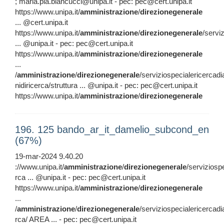
; maria.pia.biancucci@unipa.it - pec: pec@cert.unipa.it
https://www.unipa.it/
amministrazione
/
direzionegenerale
... @cert.unipa.it
https://www.unipa.it/
amministrazione
/
direzionegenerale
/servi
... @unipa.it - pec: pec@cert.unipa.it
https://www.unipa.it/
amministrazione
/
direzionegenerale
...
/
amministrazione
/
direzionegenerale
/serviziospecialericercad
nidiricerca/struttura ... @unipa.it - pec: pec@cert.unipa.it
https://www.unipa.it/
amministrazione
/
direzionegenerale
196. 125 bando_ar_it_damelio_subcond_en
(67%)
19-mar-2024 9.40.20
://www.unipa.it/
amministrazione
/
direzionegenerale
/serviziosp
rca ... @unipa.it - pec: pec@cert.unipa.it
https://www.unipa.it/
amministrazione
/
direzionegenerale
...
/
amministrazione
/
direzionegenerale
/serviziospecialericercadi
rca/ AREA ... - pec: pec@cert.unipa.it