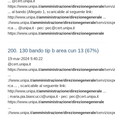
... @cert.unipa.it
https://www.unipa.it/
amministrazione
/
direzionegenerale
/servi
... al bando (Allegato 1, scaricabile al seguente link:
http://www.unipa.it/
amministrazione
/
direzionegenerale
...
://www.unipa.it/
amministrazione
/
direzionegenerale
/serviziosp
rca ... @unipa.it - pec: pec@cert.unipa.it
https://www.unipa.it/
amministrazione
/
direzionegenerale
200. 130 bando tip b area cun 13 (67%)
19-mar-2024 9.40.22
@cert.unipa.it
https://www.unipa.it/
amministrazione
/
direzionegenerale
/servi
...
://www.unipa.it/
amministrazione
/
direzionegenerale
/serviziosp
rca ... , scaricabile al seguente link:
http://www.unipa.it/
amministrazione
/
direzionegenerale
...
; maria.pia.biancucci@unipa.it - pec: pec@cert.unipa.it
https://www.unipa.it/
amministrazione
/
direzionegenerale
...
://www.unipa.it/
amministrazione
/
direzionegenerale
/serviziosp