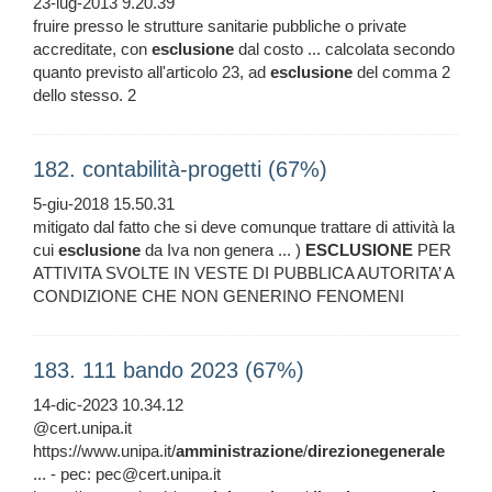
23-lug-2013 9.20.39
fruire presso le strutture sanitarie pubbliche o private
accreditate, con
esclusione
dal costo ... calcolata secondo
quanto previsto all'articolo 23, ad
esclusione
del comma 2
dello stesso. 2
182. contabilità-progetti (67%)
5-giu-2018 15.50.31
mitigato dal fatto che si deve comunque trattare di attività la
cui
esclusione
da Iva non genera ... )
ESCLUSIONE
PER
ATTIVITA SVOLTE IN VESTE DI PUBBLICA AUTORITA’ A
CONDIZIONE CHE NON GENERINO FENOMENI
183. 111 bando 2023 (67%)
14-dic-2023 10.34.12
@cert.unipa.it
https://www.unipa.it/
amministrazione
/
direzionegenerale
... - pec: pec@cert.unipa.it