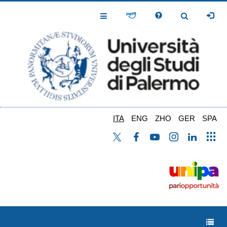
Salta
al
Toggle
Toggle
contenuto
Navigation
Navigation
principale
ITA
ENG
ZHO
GER
SPA