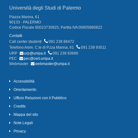
Università degli Studi di Palermo
Piazza Marina, 61
90133 - PALERMO
Codice Fiscale 80023730825, Partita IVA 00605880822
Contatti
Call center studenti
091 238 86472
Telefono Amm. C.le di P.zza Marina, 61
091 238 93011
URP
urp@unipa.it
091 238 93666
PEC
pec@cert.unipa.it
Webmaster
webmaster@unipa.it
Accessibilità
Orientamento
Ufficio Relazioni con il Pubblico
Credits
Mappa del sito
Note Legali
Privacy