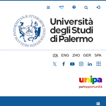
Salta
al
Toggle
Toggle
contenuto
Navigation
Navigation
principale
ITA
ENG
ZHO
GER
SPA