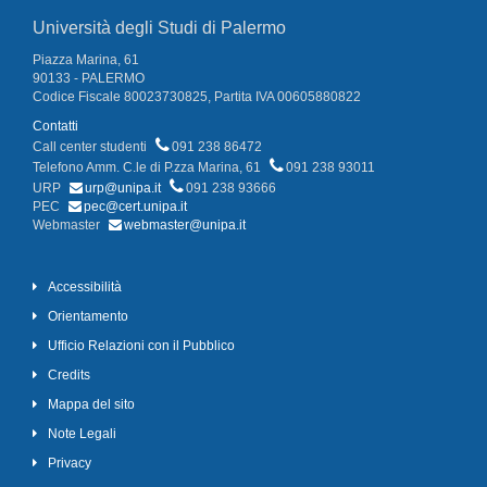
Università degli Studi di Palermo
Piazza Marina, 61
90133 - PALERMO
Codice Fiscale 80023730825, Partita IVA 00605880822
Contatti
Call center studenti
091 238 86472
Telefono Amm. C.le di P.zza Marina, 61
091 238 93011
URP
urp@unipa.it
091 238 93666
PEC
pec@cert.unipa.it
Webmaster
webmaster@unipa.it
Accessibilità
Orientamento
Ufficio Relazioni con il Pubblico
Credits
Mappa del sito
Note Legali
Privacy