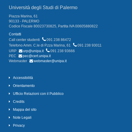
Università degli Studi di Palermo
Piazza Marina, 61
90133 - PALERMO
Codice Fiscale 80023730825, Partita IVA 00605880822
Contatti
Call center studenti
091 238 86472
Telefono Amm. C.le di P.zza Marina, 61
091 238 93011
URP
urp@unipa.it
091 238 93666
PEC
pec@cert.unipa.it
Webmaster
webmaster@unipa.it
Accessibilità
Orientamento
Ufficio Relazioni con il Pubblico
Credits
Mappa del sito
Note Legali
Privacy