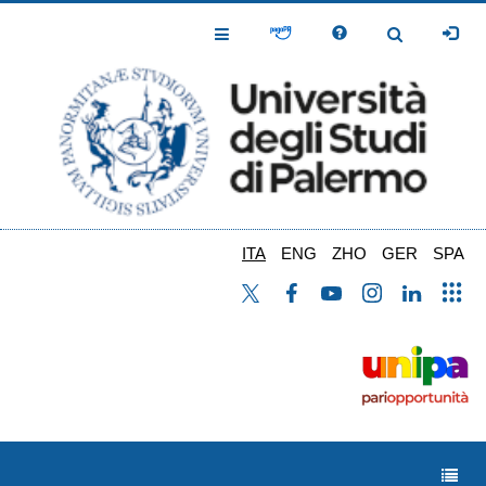
Salta
al
Toggle
Toggle
contenuto
Navigation
Navigation
principale
ITA
ENG
ZHO
GER
SPA