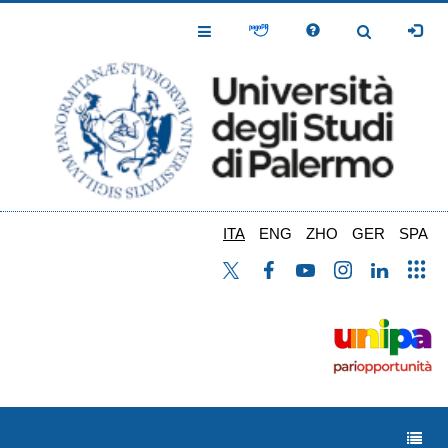
Salta
al
Toggle
Toggle
contenuto
Navigation
Navigation
principale
ITA
ENG
ZHO
GER
SPA