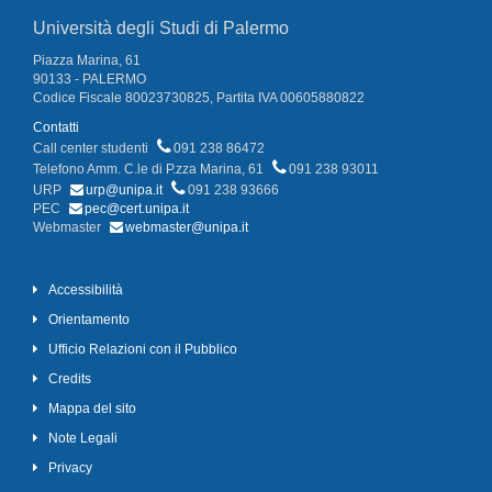
Università degli Studi di Palermo
Piazza Marina, 61
90133 - PALERMO
Codice Fiscale 80023730825, Partita IVA 00605880822
Contatti
Call center studenti
091 238 86472
Telefono Amm. C.le di P.zza Marina, 61
091 238 93011
URP
urp@unipa.it
091 238 93666
PEC
pec@cert.unipa.it
Webmaster
webmaster@unipa.it
Accessibilità
Orientamento
Ufficio Relazioni con il Pubblico
Credits
Mappa del sito
Note Legali
Privacy