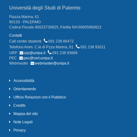
Università degli Studi di Palermo
Piazza Marina, 61
90133 - PALERMO
Codice Fiscale 80023730825, Partita IVA 00605880822
Contatti
Call center studenti
091 238 86472
Telefono Amm. C.le di P.zza Marina, 61
091 238 93011
URP
urp@unipa.it
091 238 93666
PEC
pec@cert.unipa.it
Webmaster
webmaster@unipa.it
Accessibilità
Orientamento
Ufficio Relazioni con il Pubblico
Credits
Mappa del sito
Note Legali
Privacy