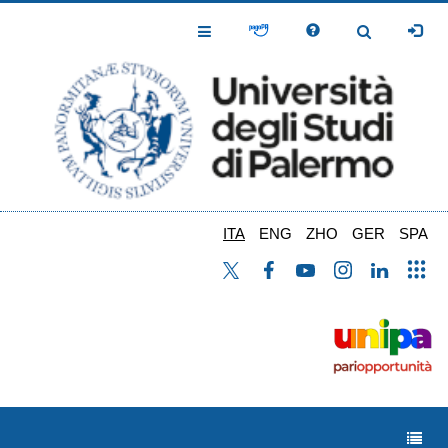
Salta
al
Toggle
Toggle
contenuto
Navigation
Navigation
principale
ITA
ENG
ZHO
GER
SPA