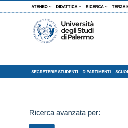
Salta
ATENEO
DIDATTICA
RICERCA
TERZA 
al
contenuto
principale
SEGRETERIE STUDENTI
DIPARTIMENTI
SCUOL
Ricerca avanzata per: