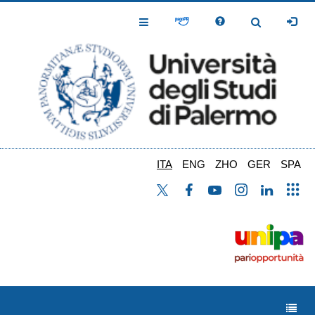
Salta
al
Toggle
Toggle
contenuto
Navigation
Navigation
principale
ITA
ENG
ZHO
GER
SPA