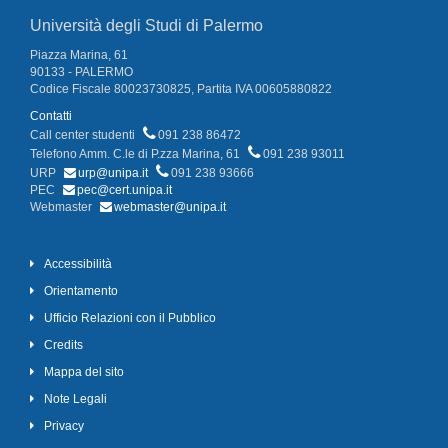
Università degli Studi di Palermo
Piazza Marina, 61
90133 - PALERMO
Codice Fiscale 80023730825, Partita IVA 00605880822
Contatti
Call center studenti
091 238 86472
Telefono Amm. C.le di P.zza Marina, 61
091 238 93011
URP
urp@unipa.it
091 238 93666
PEC
pec@cert.unipa.it
Webmaster
webmaster@unipa.it
Accessibilità
Orientamento
Ufficio Relazioni con il Pubblico
Credits
Mappa del sito
Note Legali
Privacy