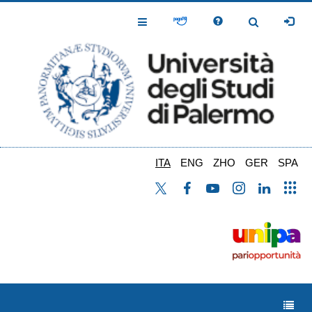
Salta
al
Toggle
Toggle
contenuto
Navigation
Navigation
principale
ITA
ENG
ZHO
GER
SPA