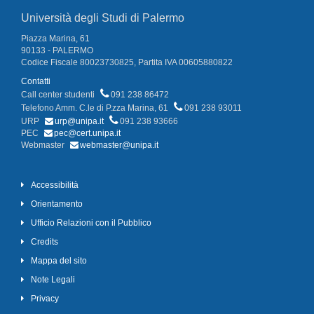
Università degli Studi di Palermo
Piazza Marina, 61
90133 - PALERMO
Codice Fiscale 80023730825, Partita IVA 00605880822
Contatti
Call center studenti
091 238 86472
Telefono Amm. C.le di P.zza Marina, 61
091 238 93011
URP
urp@unipa.it
091 238 93666
PEC
pec@cert.unipa.it
Webmaster
webmaster@unipa.it
Accessibilità
Orientamento
Ufficio Relazioni con il Pubblico
Credits
Mappa del sito
Note Legali
Privacy