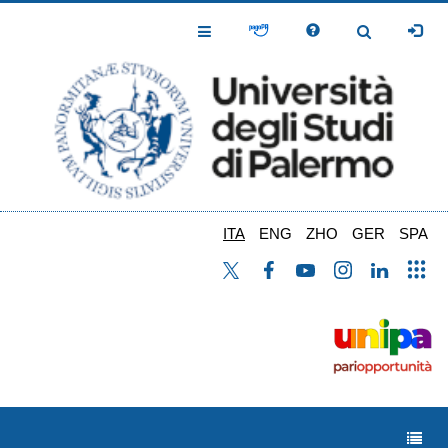
Salta
al
Toggle
Toggle
contenuto
Navigation
Navigation
principale
ITA
ENG
ZHO
GER
SPA