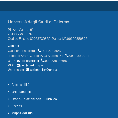
Università degli Studi di Palermo
Piazza Marina, 61
90133 - PALERMO
Codice Fiscale 80023730825, Partita IVA 00605880822
Contatti
Call center studenti
091 238 86472
Telefono Amm. C.le di P.zza Marina, 61
091 238 93011
URP
urp@unipa.it
091 238 93666
PEC
pec@cert.unipa.it
Webmaster
webmaster@unipa.it
Accessibilità
Orientamento
Ufficio Relazioni con il Pubblico
Credits
Mappa del sito