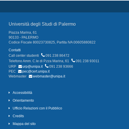
Università degli Studi di Palermo
Piazza Marina, 61
90133 - PALERMO
Codice Fiscale 80023730825, Partita IVA 00605880822
Contatti
Call center studenti
091 238 86472
Telefono Amm. C.le di P.zza Marina, 61
091 238 93011
URP
urp@unipa.it
091 238 93666
PEC
pec@cert.unipa.it
Webmaster
webmaster@unipa.it
Accessibilità
Orientamento
Ufficio Relazioni con il Pubblico
Credits
Mappa del sito