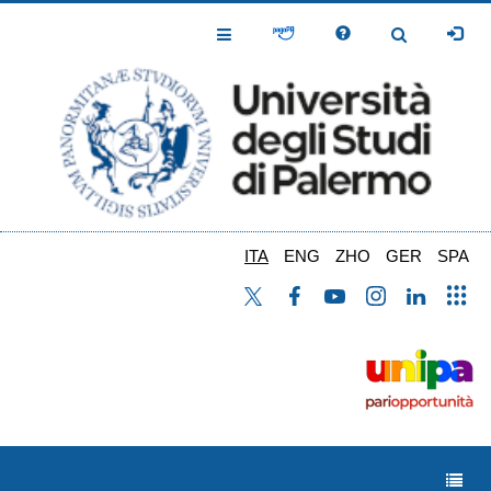
Salta
al
Toggle
Toggle
contenuto
Navigation
Navigation
principale
ITA
ENG
ZHO
GER
SPA