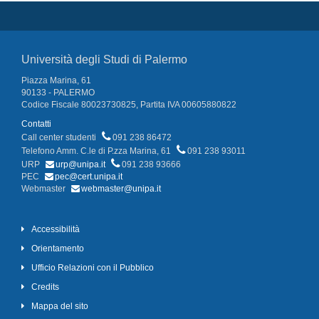
Università degli Studi di Palermo
Piazza Marina, 61
90133 - PALERMO
Codice Fiscale 80023730825, Partita IVA 00605880822
Contatti
Call center studenti
091 238 86472
Telefono Amm. C.le di P.zza Marina, 61
091 238 93011
URP
urp@unipa.it
091 238 93666
PEC
pec@cert.unipa.it
Webmaster
webmaster@unipa.it
Accessibilità
Orientamento
Ufficio Relazioni con il Pubblico
Credits
Mappa del sito