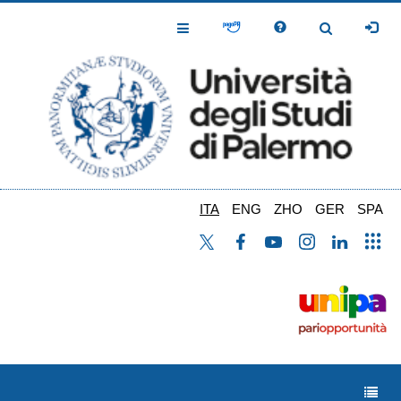
Salta
al
Toggle
Toggle
contenuto
Navigation
Navigation
principale
ITA
ENG
ZHO
GER
SPA