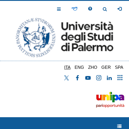
Salta
al
Toggle
Toggle
contenuto
Navigation
Navigation
principale
ITA
ENG
ZHO
GER
SPA