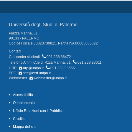
Università degli Studi di Palermo
Piazza Marina, 61
90133 - PALERMO
Codice Fiscale 80023730825, Partita IVA 00605880822
Contatti
Call center studenti
091 238 86472
Telefono Amm. C.le di P.zza Marina, 61
091 238 93011
URP
urp@unipa.it
091 238 93666
PEC
pec@cert.unipa.it
Webmaster
webmaster@unipa.it
Accessibilità
Orientamento
Ufficio Relazioni con il Pubblico
Credits
Mappa del sito