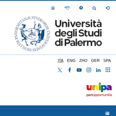
Salta
al
Toggle
Toggle
contenuto
Navigation
Navigation
principale
ITA
ENG
ZHO
GER
SPA