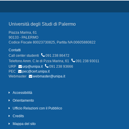
Università degli Studi di Palermo
Piazza Marina, 61
90133 - PALERMO
Codice Fiscale 80023730825, Partita IVA 00605880822
Contatti
Call center studenti
091 238 86472
Telefono Amm. C.le di P.zza Marina, 61
091 238 93011
URP
urp@unipa.it
091 238 93666
PEC
pec@cert.unipa.it
Webmaster
webmaster@unipa.it
Accessibilità
Orientamento
Ufficio Relazioni con il Pubblico
Credits
Mappa del sito