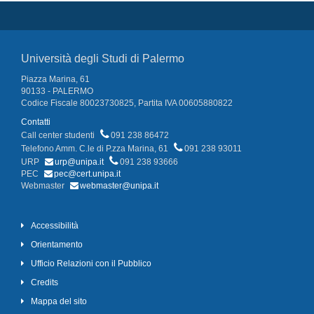
Università degli Studi di Palermo
Piazza Marina, 61
90133 - PALERMO
Codice Fiscale 80023730825, Partita IVA 00605880822
Contatti
Call center studenti
091 238 86472
Telefono Amm. C.le di P.zza Marina, 61
091 238 93011
URP
urp@unipa.it
091 238 93666
PEC
pec@cert.unipa.it
Webmaster
webmaster@unipa.it
Accessibilità
Orientamento
Ufficio Relazioni con il Pubblico
Credits
Mappa del sito