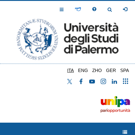
Salta
al
Toggle
Toggle
contenuto
Navigation
Navigation
principale
ITA
ENG
ZHO
GER
SPA