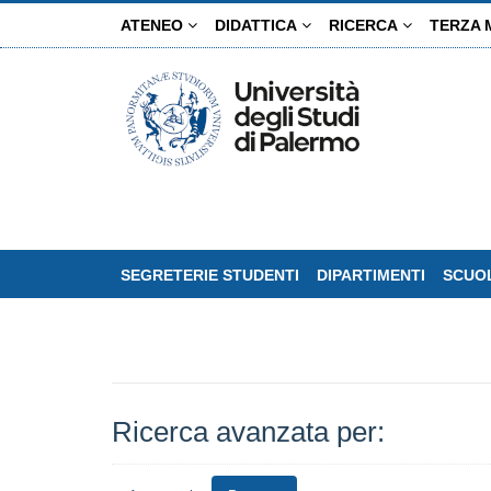
Salta
ATENEO
DIDATTICA
RICERCA
TERZA 
al
contenuto
principale
SEGRETERIE STUDENTI
DIPARTIMENTI
SCUOL
Ricerca avanzata per: