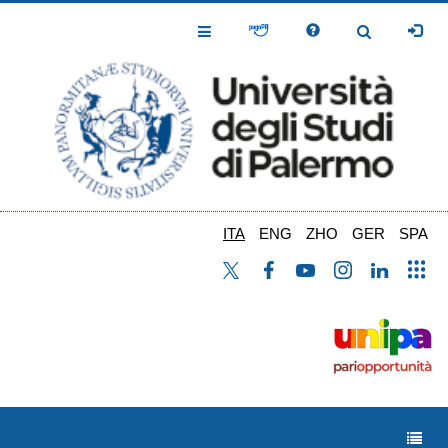
Salta
al
Toggle
Toggle
contenuto
Navigation
Navigation
principale
ITA
ENG
ZHO
GER
SPA