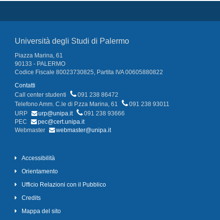
Università degli Studi di Palermo
Piazza Marina, 61
90133 - PALERMO
Codice Fiscale 80023730825, Partita IVA 00605880822
Contatti
Call center studenti
091 238 86472
Telefono Amm. C.le di P.zza Marina, 61
091 238 93011
URP
urp@unipa.it
091 238 93666
PEC
pec@cert.unipa.it
Webmaster
webmaster@unipa.it
Accessibilità
Orientamento
Ufficio Relazioni con il Pubblico
Credits
Mappa del sito