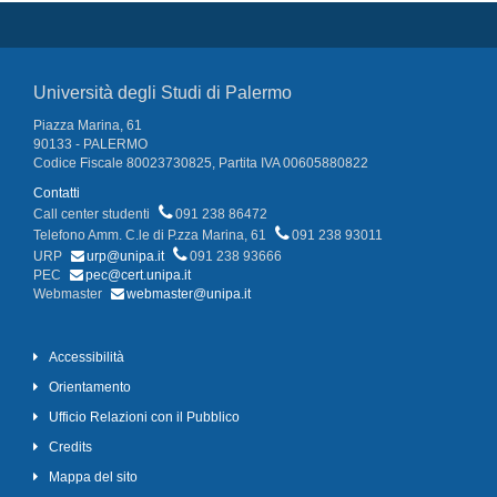
Università degli Studi di Palermo
Piazza Marina, 61
90133 - PALERMO
Codice Fiscale 80023730825, Partita IVA 00605880822
Contatti
Call center studenti
091 238 86472
Telefono Amm. C.le di P.zza Marina, 61
091 238 93011
URP
urp@unipa.it
091 238 93666
PEC
pec@cert.unipa.it
Webmaster
webmaster@unipa.it
Accessibilità
Orientamento
Ufficio Relazioni con il Pubblico
Credits
Mappa del sito