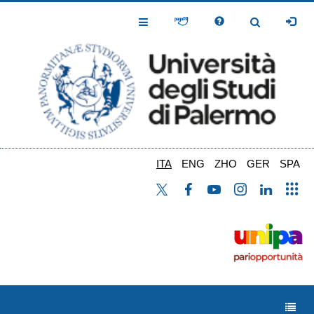
Salta
al
Toggle
Toggle
contenuto
Navigation
Navigation
principale
ITA
ENG
ZHO
GER
SPA