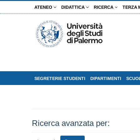
Salta
ATENEO
DIDATTICA
RICERCA
TERZA 
al
contenuto
principale
SEGRETERIE STUDENTI
DIPARTIMENTI
SCUOL
Ricerca avanzata per: