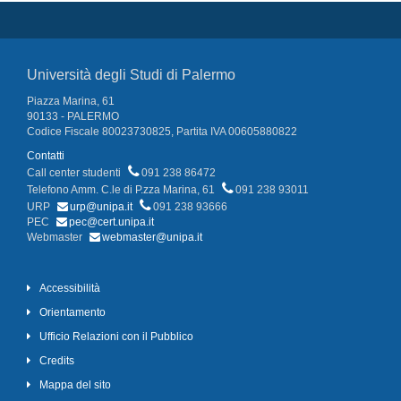
Università degli Studi di Palermo
Piazza Marina, 61
90133 - PALERMO
Codice Fiscale 80023730825, Partita IVA 00605880822
Contatti
Call center studenti
091 238 86472
Telefono Amm. C.le di P.zza Marina, 61
091 238 93011
URP
urp@unipa.it
091 238 93666
PEC
pec@cert.unipa.it
Webmaster
webmaster@unipa.it
Accessibilità
Orientamento
Ufficio Relazioni con il Pubblico
Credits
Mappa del sito