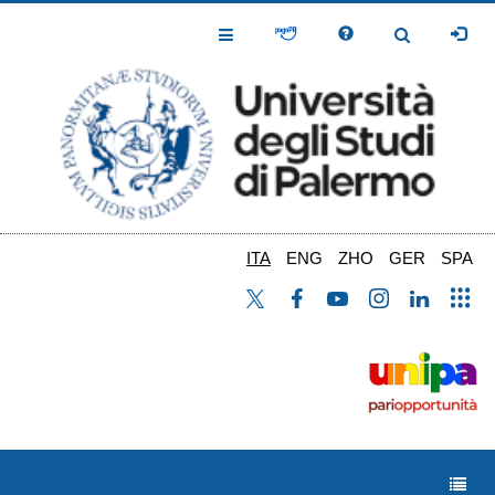
Salta
al
Toggle
Toggle
contenuto
Navigation
Navigation
principale
ITA
ENG
ZHO
GER
SPA