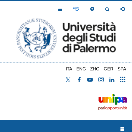
Salta
al
Toggle
Toggle
contenuto
Navigation
Navigation
principale
ITA
ENG
ZHO
GER
SPA