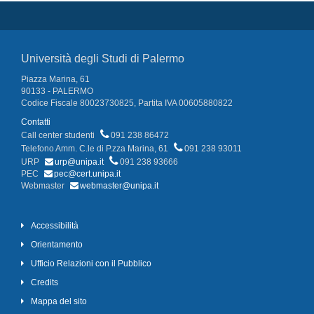
Università degli Studi di Palermo
Piazza Marina, 61
90133 - PALERMO
Codice Fiscale 80023730825, Partita IVA 00605880822
Contatti
Call center studenti
091 238 86472
Telefono Amm. C.le di P.zza Marina, 61
091 238 93011
URP
urp@unipa.it
091 238 93666
PEC
pec@cert.unipa.it
Webmaster
webmaster@unipa.it
Accessibilità
Orientamento
Ufficio Relazioni con il Pubblico
Credits
Mappa del sito