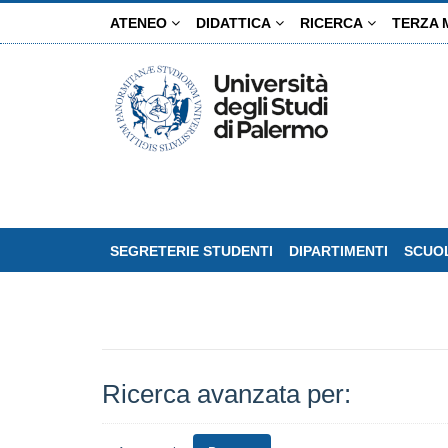
Salta
ATENEO
DIDATTICA
RICERCA
TERZA 
al
contenuto
principale
SEGRETERIE STUDENTI
DIPARTIMENTI
SCUOL
Ricerca avanzata per: