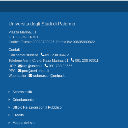
Università degli Studi di Palermo
Piazza Marina, 61
90133 - PALERMO
Codice Fiscale 80023730825, Partita IVA 00605880822
Contatti
Call center studenti
091 238 86472
Telefono Amm. C.le di P.zza Marina, 61
091 238 93011
URP
urp@unipa.it
091 238 93666
PEC
pec@cert.unipa.it
Webmaster
webmaster@unipa.it
Accessibilità
Orientamento
Ufficio Relazioni con il Pubblico
Credits
Mappa del sito