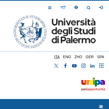
Salta
al
Toggle
Toggle
contenuto
Navigation
Navigation
principale
ITA
ENG
ZHO
GER
SPA