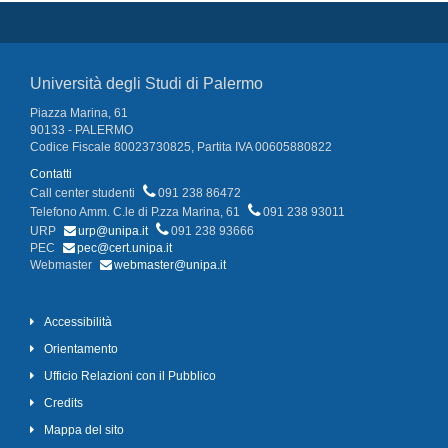
Università degli Studi di Palermo
Piazza Marina, 61
90133 - PALERMO
Codice Fiscale 80023730825, Partita IVA 00605880822
Contatti
Call center studenti
091 238 86472
Telefono Amm. C.le di P.zza Marina, 61
091 238 93011
URP
urp@unipa.it
091 238 93666
PEC
pec@cert.unipa.it
Webmaster
webmaster@unipa.it
Accessibilità
Orientamento
Ufficio Relazioni con il Pubblico
Credits
Mappa del sito