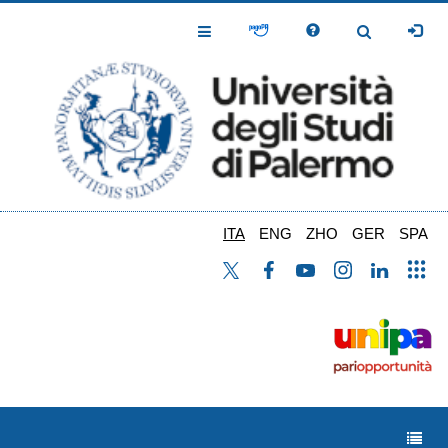
Salta
al
Toggle
Toggle
contenuto
Navigation
Navigation
principale
ITA
ENG
ZHO
GER
SPA