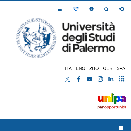
Salta
al
Toggle
Toggle
contenuto
Navigation
Navigation
principale
ITA
ENG
ZHO
GER
SPA