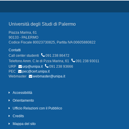
Università degli Studi di Palermo
Piazza Marina, 61
90133 - PALERMO
Codice Fiscale 80023730825, Partita IVA 00605880822
Contatti
Call center studenti
091 238 86472
Telefono Amm. C.le di P.zza Marina, 61
091 238 93011
URP
urp@unipa.it
091 238 93666
PEC
pec@cert.unipa.it
Webmaster
webmaster@unipa.it
Accessibilità
Orientamento
Ufficio Relazioni con il Pubblico
Credits
Mappa del sito