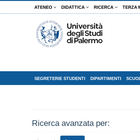
Salta
ATENEO
DIDATTICA
RICERCA
TERZA 
al
contenuto
principale
SEGRETERIE STUDENTI
DIPARTIMENTI
SCUOL
Ricerca avanzata per: