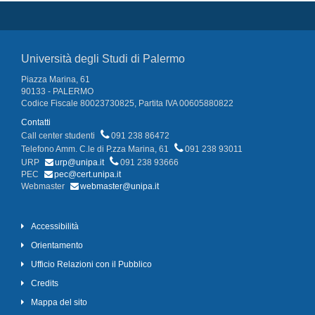
Università degli Studi di Palermo
Piazza Marina, 61
90133 - PALERMO
Codice Fiscale 80023730825, Partita IVA 00605880822
Contatti
Call center studenti
091 238 86472
Telefono Amm. C.le di P.zza Marina, 61
091 238 93011
URP
urp@unipa.it
091 238 93666
PEC
pec@cert.unipa.it
Webmaster
webmaster@unipa.it
Accessibilità
Orientamento
Ufficio Relazioni con il Pubblico
Credits
Mappa del sito