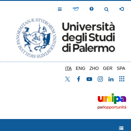
Salta
al
Toggle
Toggle
contenuto
Navigation
Navigation
principale
ITA
ENG
ZHO
GER
SPA