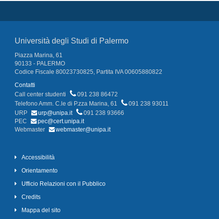
Università degli Studi di Palermo
Piazza Marina, 61
90133 - PALERMO
Codice Fiscale 80023730825, Partita IVA 00605880822
Contatti
Call center studenti
091 238 86472
Telefono Amm. C.le di P.zza Marina, 61
091 238 93011
URP
urp@unipa.it
091 238 93666
PEC
pec@cert.unipa.it
Webmaster
webmaster@unipa.it
Accessibilità
Orientamento
Ufficio Relazioni con il Pubblico
Credits
Mappa del sito