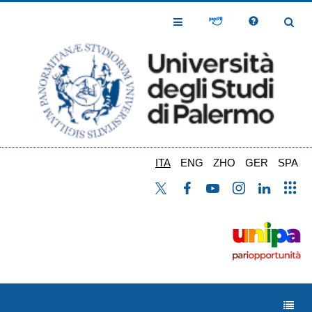
Salta
al
Toggle
Toggl
contenuto
Navigation
Navig
principale
ITA
ENG
ZHO
GER
SPA