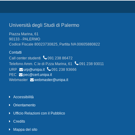
Università degli Studi di Palermo
Piazza Marina, 61
90133 - PALERMO
Codice Fiscale 80023730825, Partita IVA 00605880822
Contatti
Call center studenti
091 238 86472
Telefono Amm. C.le di P.zza Marina, 61
091 238 93011
URP
urp@unipa.it
091 238 93666
PEC
pec@cert.unipa.it
Webmaster
webmaster@unipa.it
Accessibilità
Orientamento
Ufficio Relazioni con il Pubblico
Credits
Mappa del sito