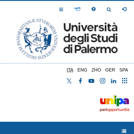
Salta
al
Toggle
Toggle
contenuto
Navigation
Navigation
principale
ITA
ENG
ZHO
GER
SPA