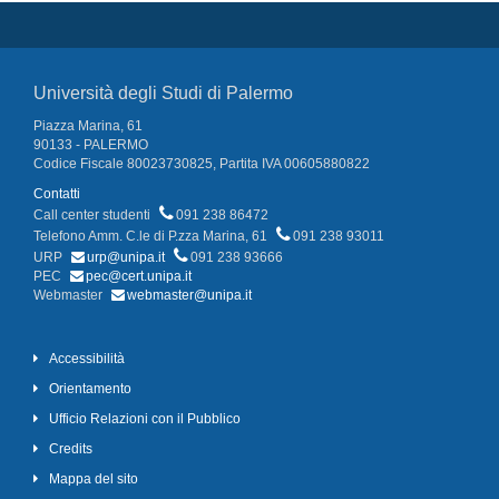
Università degli Studi di Palermo
Piazza Marina, 61
90133 - PALERMO
Codice Fiscale 80023730825, Partita IVA 00605880822
Contatti
Call center studenti
091 238 86472
Telefono Amm. C.le di P.zza Marina, 61
091 238 93011
URP
urp@unipa.it
091 238 93666
PEC
pec@cert.unipa.it
Webmaster
webmaster@unipa.it
Accessibilità
Orientamento
Ufficio Relazioni con il Pubblico
Credits
Mappa del sito