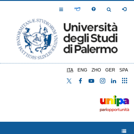
Salta
al
Toggle
Toggle
contenuto
Navigation
Navigation
principale
ITA
ENG
ZHO
GER
SPA