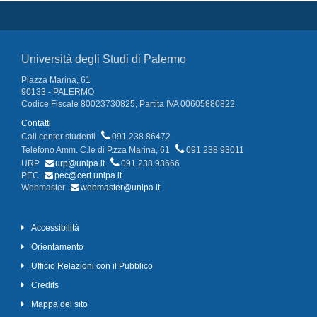
Università degli Studi di Palermo
Piazza Marina, 61
90133 - PALERMO
Codice Fiscale 80023730825, Partita IVA 00605880822
Contatti
Call center studenti
091 238 86472
Telefono Amm. C.le di P.zza Marina, 61
091 238 93011
URP
urp@unipa.it
091 238 93666
PEC
pec@cert.unipa.it
Webmaster
webmaster@unipa.it
Accessibilità
Orientamento
Ufficio Relazioni con il Pubblico
Credits
Mappa del sito