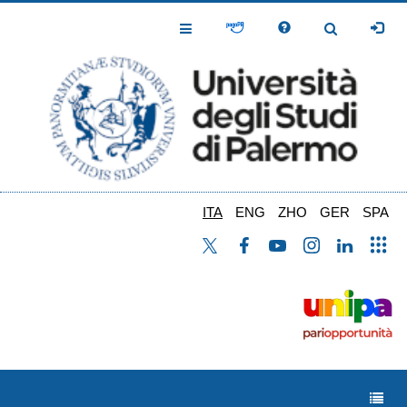
Salta
al
Toggle
Toggle
contenuto
Navigation
Navigation
principale
ITA
ENG
ZHO
GER
SPA