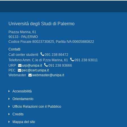
Università degli Studi di Palermo
Piazza Marina, 61
90133 - PALERMO
Codice Fiscale 80023730825, Partita IVA 00605880822
Contatti
Call center studenti
091 238 86472
Telefono Amm. C.le di P.zza Marina, 61
091 238 93011
URP
urp@unipa.it
091 238 93666
PEC
pec@cert.unipa.it
Webmaster
webmaster@unipa.it
Accessibilità
Orientamento
Ufficio Relazioni con il Pubblico
Credits
Mappa del sito