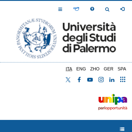
Salta
al
Toggle
Toggle
contenuto
Navigation
Navigation
principale
ITA
ENG
ZHO
GER
SPA