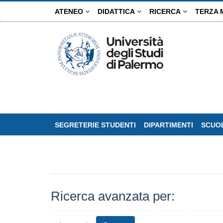
Salta
ATENEO
DIDATTICA
RICERCA
TERZA 
al
contenuto
principale
SEGRETERIE STUDENTI
DIPARTIMENTI
SCUOL
Ricerca avanzata per: