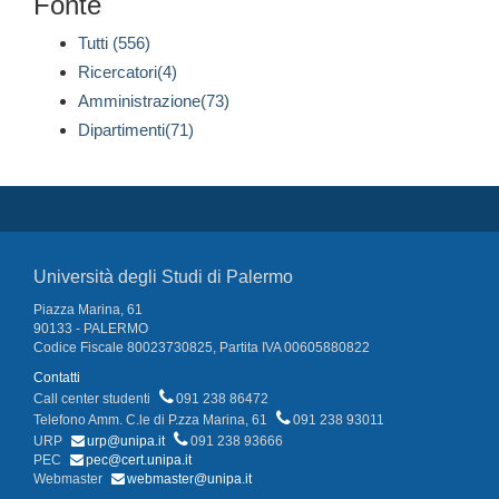
Fonte
Tutti (556)
Ricercatori(4)
Amministrazione(73)
Dipartimenti(71)
Università degli Studi di Palermo
Piazza Marina, 61
90133 - PALERMO
Codice Fiscale 80023730825, Partita IVA 00605880822
Contatti
Call center studenti
091 238 86472
Telefono Amm. C.le di P.zza Marina, 61
091 238 93011
URP
urp@unipa.it
091 238 93666
PEC
pec@cert.unipa.it
Webmaster
webmaster@unipa.it