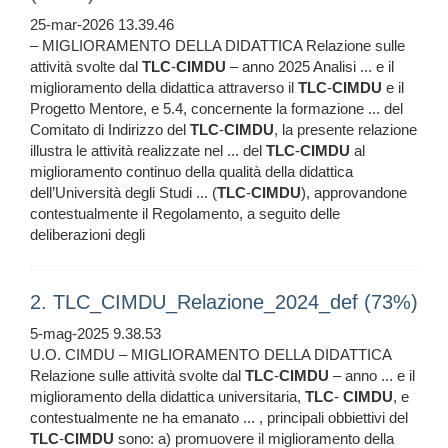
25-mar-2026 13.39.46
– MIGLIORAMENTO DELLA DIDATTICA Relazione sulle
attività svolte dal
TLC
-
CIMDU
– anno 2025 Analisi ... e il
miglioramento della didattica attraverso il
TLC
-
CIMDU
e il
Progetto Mentore, e 5.4, concernente la formazione ... del
Comitato di Indirizzo del
TLC
-
CIMDU
, la presente relazione
illustra le attività realizzate nel ... del
TLC
-
CIMDU
al
miglioramento continuo della qualità della didattica
dell’Università degli Studi ... (
TLC
-
CIMDU
), approvandone
contestualmente il Regolamento, a seguito delle
deliberazioni degli
2. TLC_CIMDU_Relazione_2024_def (73%)
5-mag-2025 9.38.53
U.O. CIMDU – MIGLIORAMENTO DELLA DIDATTICA
Relazione sulle attività svolte dal
TLC
-
CIMDU
– anno ... e il
miglioramento della didattica universitaria,
TLC
-
CIMDU
, e
contestualmente ne ha emanato ... , principali obbiettivi del
TLC
-
CIMDU
sono: a) promuovere il miglioramento della