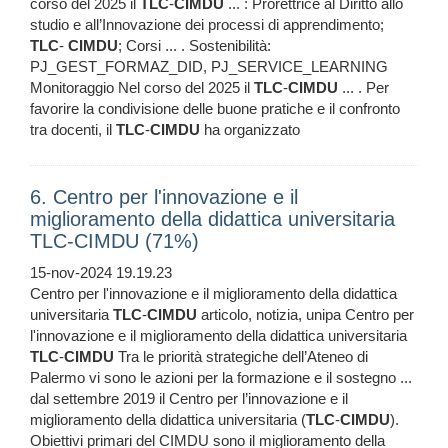
corso del 2025 il
TLC
-
CIMDU
... : Prorettrice al Diritto allo
studio e all’Innovazione dei processi di apprendimento;
TLC
-
CIMDU
; Corsi ... . Sostenibilità:
PJ_GEST_FORMAZ_DID, PJ_SERVICE_LEARNING
Monitoraggio Nel corso del 2025 il
TLC
-
CIMDU
... . Per
favorire la condivisione delle buone pratiche e il confronto
tra docenti, il
TLC
-
CIMDU
ha organizzato
6. Centro per l'innovazione e il
miglioramento della didattica universitaria
TLC-CIMDU (71%)
15-nov-2024 19.19.23
Centro per l'innovazione e il miglioramento della didattica
universitaria
TLC
-
CIMDU
articolo, notizia, unipa Centro per
l'innovazione e il miglioramento della didattica universitaria
TLC
-
CIMDU
Tra le priorità strategiche dell’Ateneo di
Palermo vi sono le azioni per la formazione e il sostegno ...
dal settembre 2019 il Centro per l’innovazione e il
miglioramento della didattica universitaria (
TLC
-
CIMDU
).
Obiettivi primari del CIMDU sono il miglioramento della