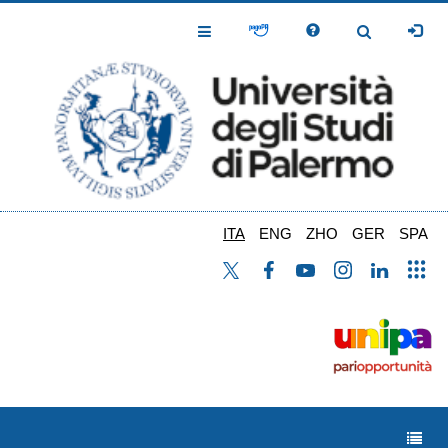
Salta
al
Toggle
Toggle
contenuto
Navigation
Navigation
principale
ITA
ENG
ZHO
GER
SPA