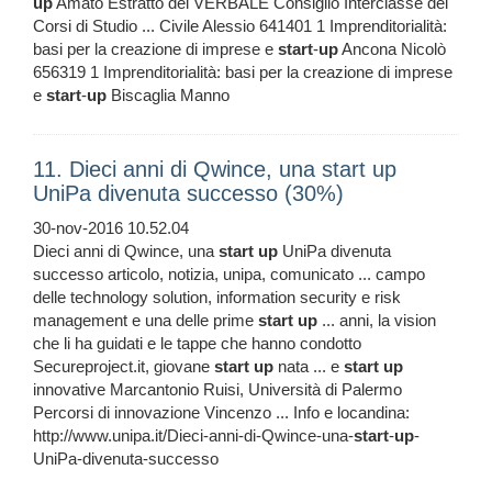
up
Amato Estratto del VERBALE Consiglio Interclasse dei
Corsi di Studio ... Civile Alessio 641401 1 Imprenditorialità:
basi per la creazione di imprese e
start
-
up
Ancona Nicolò
656319 1 Imprenditorialità: basi per la creazione di imprese
e
start
-
up
Biscaglia Manno
11. Dieci anni di Qwince, una start up
UniPa divenuta successo (30%)
30-nov-2016 10.52.04
Dieci anni di Qwince, una
start
up
UniPa divenuta
successo articolo, notizia, unipa, comunicato ... campo
delle technology solution, information security e risk
management e una delle prime
start
up
... anni, la vision
che li ha guidati e le tappe che hanno condotto
Secureproject.it, giovane
start
up
nata ... e
start
up
innovative Marcantonio Ruisi, Università di Palermo
Percorsi di innovazione Vincenzo ... Info e locandina:
http://www.unipa.it/Dieci-anni-di-Qwince-una-
start
-
up
-
UniPa-divenuta-successo