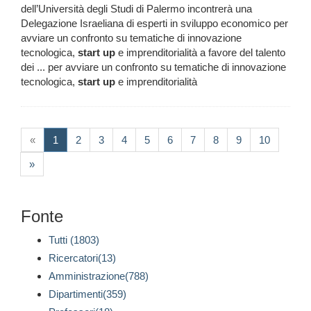
dell’Università degli Studi di Palermo incontrerà una
Delegazione Israeliana di esperti in sviluppo economico per
avviare un confronto su tematiche di innovazione
tecnologica,
start
up
e imprenditorialità a favore del talento
dei ... per avviare un confronto su tematiche di innovazione
tecnologica,
start
up
e imprenditorialità
(current)
«
1
2
3
4
5
6
7
8
9
10
»
Fonte
Tutti (1803)
Ricercatori(13)
Amministrazione(788)
Dipartimenti(359)