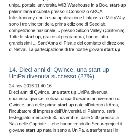
unipa, portale, universita WIB Warehouse in a Box,
start
-
up
palermitana incubata presso il Consorzio ARCA,
Infostronomy con la sua applicazione Linkpass e MilkyWay
sono i tre vincitori della prima edizione di Seedlab,
competizione nazionale ... presso Silicon Valley (California).
Tutte le
start
up
, grazie al programma, hanno fatto
grandissimi ... Sant’Anna di Pisa e del comitato di direzione
di Netval. La partecipazione di tre nostre giovani
start
up
14. Dieci anni di Qwince, una start up
UniPa divenuta successo (27%)
24-nov-2016 11.40.16
Dieci anni di Qwince, una
start
up
UniPa divenuta
successo qwince, notizia, unipa Il decimo anniversario di
Qwince, una delle prime
start
up
nate all’interno di Arca,
l’incubatore di impresa dell’Università di Palermo, sarà
festeggiato mercoledì 30 novembre, dalle 9.30 presso la
Sala delle Capriate ... che hanno condotto Secureproject.it,
giovane
start
up
nata in seno a UniPa, a trasformarsi in