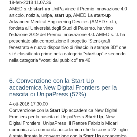
18-feb-2019 11.07.36
AMED s.r.l:
start
-
up
UniPa vince il Premio Innovazione 4.0
articolo, notizia, unipa,
start
up
, AMED La
start
-
up
Advanced Medical Engineering Devices (AMED s.r.l.),
fondata all’Università degli Studi di Palermo, ha vinto
l'edizione 2019 del Premio Innovazione 4.0. AMED s.r.l. ha
presentato alla competizione il progetto “Stent-graft
fenestrato e nuovo dispositivo di rilascio in stampa 3D” che
si è classificato primo nella categoria “
start
-
up
” e secondo
nella categoria “votati dal pubblico” tra 46
6. Convenzione con la Start Up
accademica New Digital Frontiers per la
nascita di UnipaPress (57%)
4-ott-2016 17.30.00
Convenzione con la
Start
Up
accademica New Digital
Frontiers per la nascita di UnipaPress
Start
Up
, New
Digital Frontiers, UnipaPress, Il Rettore Fabrizio Micari
comunica alla comunità accademica che lo scorso 22 luglio
è stata firmata la convenzione con la
Start
Up
accademica