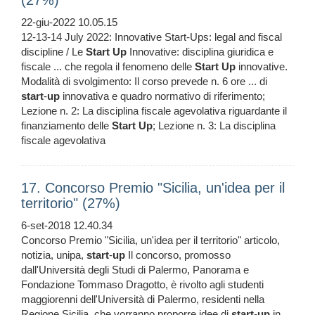
(27%)
22-giu-2022 10.05.15
12-13-14 July 2022: Innovative Start-Ups: legal and fiscal
discipline / Le
Start
Up
Innovative: disciplina giuridica e
fiscale ... che regola il fenomeno delle
Start
Up
innovative.
Modalità di svolgimento: Il corso prevede n. 6 ore ... di
start
-
up
innovativa e quadro normativo di riferimento;
Lezione n. 2: La disciplina fiscale agevolativa riguardante il
finanziamento delle
Start
Up
; Lezione n. 3: La disciplina
fiscale agevolativa
17. Concorso Premio "Sicilia, un'idea per il
territorio" (27%)
6-set-2018 12.40.34
Concorso Premio "Sicilia, un'idea per il territorio" articolo,
notizia, unipa,
start
-
up
Il concorso, promosso
dall'Università degli Studi di Palermo, Panorama e
Fondazione Tommaso Dragotto, è rivolto agli studenti
maggiorenni dell'Università di Palermo, residenti nella
Regione Sicilia, che vorranno proporre idee di
start
-
up
in