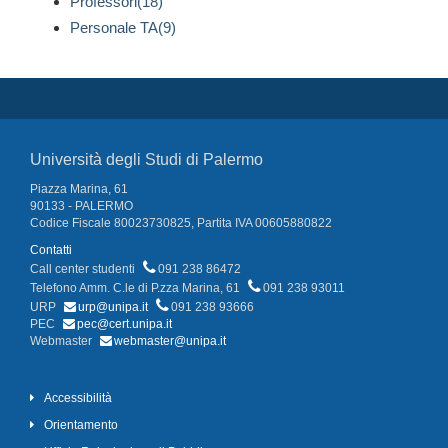
Professori(18)
Personale TA(9)
Università degli Studi di Palermo
Piazza Marina, 61
90133 - PALERMO
Codice Fiscale 80023730825, Partita IVA 00605880822
Contatti
Call center studenti
091 238 86472
Telefono Amm. C.le di P.zza Marina, 61
091 238 93011
URP
urp@unipa.it
091 238 93666
PEC
pec@cert.unipa.it
Webmaster
webmaster@unipa.it
Accessibilità
Orientamento