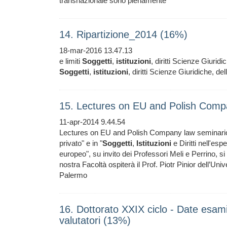
transnazionale sono pienamente
14. Ripartizione_2014 (16%)
18-mar-2016 13.47.13
e limiti
Soggetti
,
istituzioni
, diritti Scienze Giuridi
Soggetti
,
istituzioni
, diritti Scienze Giuridiche, de
15. Lectures on EU and Polish Comp
11-apr-2014 9.44.54
Lectures on EU and Polish Company law seminario, lui
privato" e in "
Soggetti
,
Istituzioni
e Diritti nell'esp
europeo", su invito dei Professori Meli e Perrino, si
nostra Facoltà ospiterà il Prof. Piotr Pinior dell’Univ
Palermo
16. Dottorato XXIX ciclo - Date esami f
valutatori (13%)