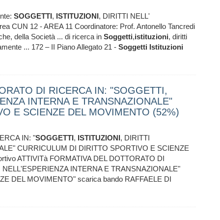
ente:
SOGGETTI
,
ISTITUZIONI
, DIRITTI NELL'
N 12 - AREA 11 Coordinatore: Prof. Antonello Tancredi
e, della Società ... di ricerca in
Soggetti
,
istituzioni
, diritti
mente ... 172 – II Piano Allegato 21 -
Soggetti
Istituzioni
ORATO DI RICERCA IN: "SOGGETTI,
RIENZA INTERNA E TRANSNAZIONALE"
VO E SCIENZE DEL MOVIMENTO (52%)
RCA IN: "
SOGGETTI
,
ISTITUZIONI
, DIRITTI
ALE" CURRICULUM DI DIRITTO SPORTIVO E SCIENZE
 sportivo ATTIVITà FORMATIVA DEL DOTTORATO DI
TI NELL'ESPERIENZA INTERNA E TRANSNAZIONALE"
E DEL MOVIMENTO" scarica bando RAFFAELE DI