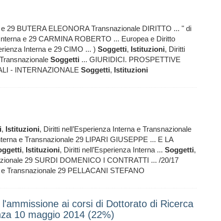
terna e 29 BUTERA ELEONORA Transnazionale DIRITTO ... " di
nza Interna e 29 CARMINA ROBERTO ... Europea e Diritto
sperienza Interna e 29 CIMO ... )
Soggetti
,
Istituzioni
, Diritti
 Transnazionale
Soggetti
... GIURIDICI. PROSPETTIVE
LI - INTERNAZIONALE
Soggetti
,
Istituzioni
i
,
Istituzioni
, Diritti nell’Esperienza Interna e Transnazionale
a Interna e Transnazionale 29 LIPARI GIUSEPPE ... E LA
ggetti
,
Istituzioni
, Diritti nell’Esperienza Interna ...
Soggetti
,
ansnazionale 29 SURDI DOMENICO I CONTRATTI ... /20/17
terna e Transnazionale 29 PELLACANI STEFANO
l'ammissione ai corsi di Dottorato di Ricerca
enza 10 maggio 2014 (22%)