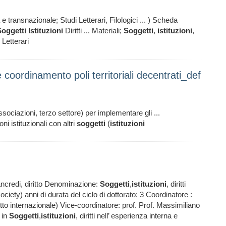
na e transnazionale; Studi Letterari, Filologici ... ) Scheda
Soggetti
Istituzioni
Diritti ... Materiali;
Soggetti
,
istituzioni
,
 Letterari
coordinamento poli territoriali decentrati_def
sociazioni, terzo settore) per implementare gli ...
i istituzionali con altri
soggetti
(
istituzioni
credi, diritto Denominazione:
Soggetti
,
istituzioni
, diritti
ciety) anni di durata del ciclo di dottorato: 3 Coordinatore :
itto internazionale) Vice-coordinatore: prof. Prof. Massimiliano
a in
Soggetti
,
istituzioni
, diritti nell’ esperienza interna e