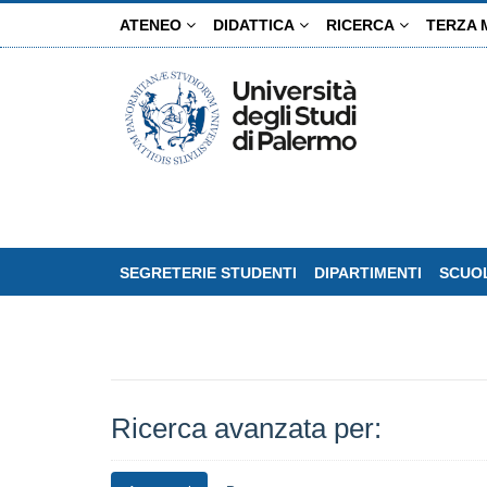
Salta
ATENEO
DIDATTICA
RICERCA
TERZA 
al
contenuto
principale
SEGRETERIE STUDENTI
DIPARTIMENTI
SCUOL
Ricerca avanzata per: