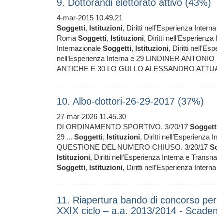
9. Dottorandi elettorato attivo (43%)
4-mar-2015 10.49.21
Soggetti
,
Istituzioni
, Diritti nell’Esperienza In
Roma
Soggetti
,
Istituzioni
, Diritti nell’Esperie
Internazionale
Soggetti
,
Istituzioni
, Diritti nell’E
nell’Esperienza Interna e 29 LINDINER ANTONIO
ANTICHE E 30 LO GULLO ALESSANDRO ATTUA
10. Albo-dottori-26-29-2017 (37%)
27-mar-2026 11.45.30
DI ORDINAMENTO SPORTIVO. 3/20/17
Soggett
29 ...
Soggetti
,
Istituzioni
, Diritti nell’Esperienz
QUESTIONE DEL NUMERO CHIUSO. 3/20/17
So
Istituzioni
, Diritti nell’Esperienza Interna e Tr
Soggetti
,
Istituzioni
, Diritti nell’Esperienza In
11. Riapertura bando di concorso per 
XXIX ciclo – a.a. 2013/2014 - Scad